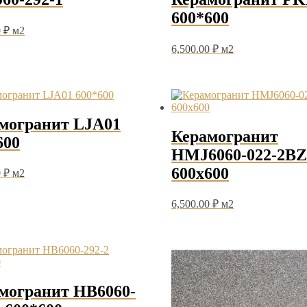
600*600
0
₽
м2
6,500.00
₽
м2
могранит LJA01
Керамогранит
600
HMJ6060-022-2BZ
600х600
0
₽
м2
6,500.00
₽
м2
могранит HB6060-