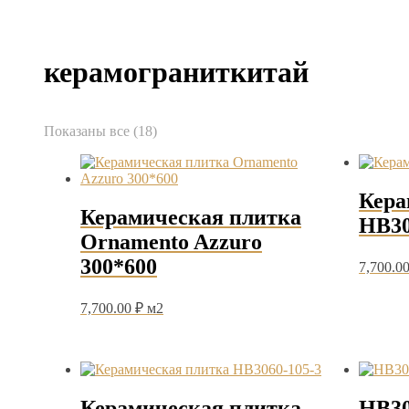
керамограниткитай
Сортировка:
Показаны все (18)
самые
недавние
Кера
Керамическая плитка
HB30
Ornamento Azzuro
300*600
7,700.0
7,700.00
₽
м2
Керамическая плитка
HB30