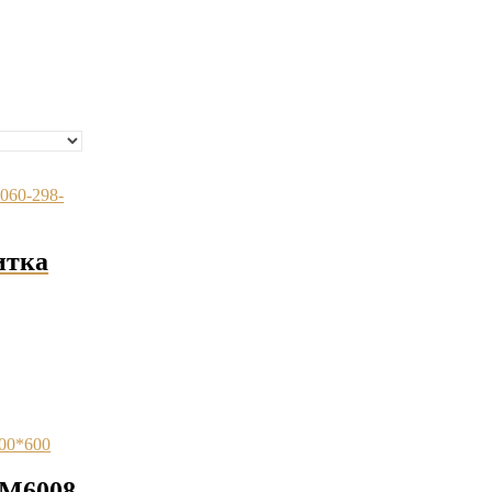
итка
KM6008