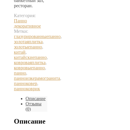
банкетный зал,
ресторан.
Категория:
Панно
декоративное
Метки:
глазурированныепанно
,
золотаяплитка
,
золотыепанно
,
китай
,
китайскиепанно
,
ковроваяплитка
,
ковровыепанно
,
панно
,
панноизкерамогранита
,
панноковер
,
панноковрик
Описание
Отзывы
(0)
Описание