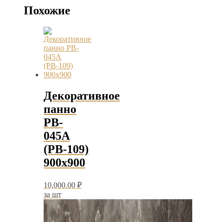
Похожие
Декоративное
панно
PB-
045А
(РВ-109)
900х900
10,000.00
₽
за шт