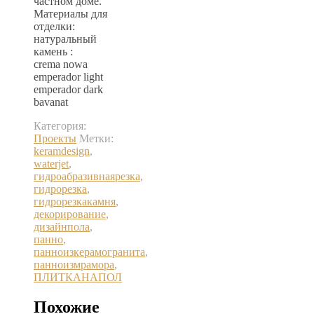
частном доме.
Материалы для
отделки:
натуральный
камень :
crema nowa
emperador light
emperador dark
bavanat
Категория:
Проекты
Метки:
keramdesign
,
waterjet
,
гидроабразивнаярезка
,
гидрорезка
,
гидрорезкакамня
,
декорирование
,
дизайнпола
,
панно
,
панноизкерамогранита
,
панноизмрамора
,
ПЛИТКАНАПОЛ
Похожие